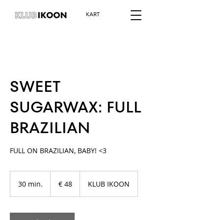
KART
SWEET
SUGARWAX: FULL
BRAZILIAN
FULL ON BRAZILIAN, BABY! <3
48
euro
30 min.
3
€ 48
KLUB IKOON
0
m
i