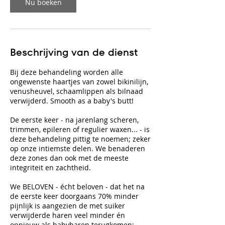
n
Nu boeken
.
Beschrijving van de dienst
Bij deze behandeling worden alle
ongewenste haartjes van zowel bikinilijn,
venusheuvel, schaamlippen als bilnaad
verwijderd. Smooth as a baby's butt!
De eerste keer - na jarenlang scheren,
trimmen, epileren of regulier waxen... - is
deze behandeling pittig te noemen; zeker
op onze intiemste delen. We benaderen
deze zones dan ook met de meeste
integriteit en zachtheid.
We BELOVEN - écht beloven - dat het na
de eerste keer doorgaans 70% minder
pijnlijk is aangezien de met suiker
verwijderde haren veel minder én
opnieuw als babyharen terugkomen;