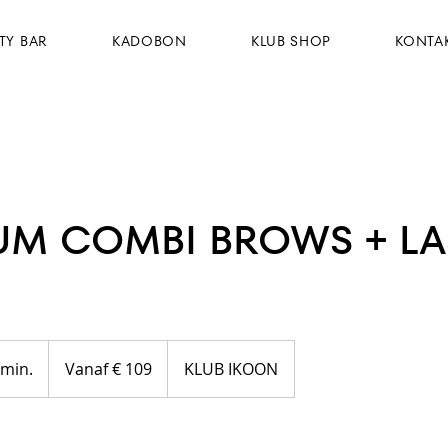
TY BAR
KADOBON
KLUB SHOP
KONTA
UM COMBI BROWS + LA
Vanaf
109
 min.
1
Vanaf € 109
KLUB IKOON
euro
u
u
-