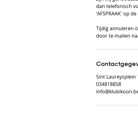
dan telefonisch v
'AFSPRAAK' op de
Tijdig annuleren o
door te mailen n
Contactgege
Sint Laureysplein
034818858
info@klubikoon.b