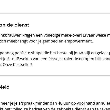
1
u
u
3
van de dienst
0
m
nkbrauwen krijgen een volledige make-over! Ervaar welke 
i
zich meebrengt voor je gemoed en empowerment.
n
.
enoeg perfecte shape die het beste bij jouw stijl en gelaat
t je 6 tot 8 weken van een frisse, stralende en open blik zo
 Onze bestseller!
leid
anneer je je afspraak minder dan 48 uur op voorhand annuleer
akt het volledige bedrag van de geboekte dienst aan te reken