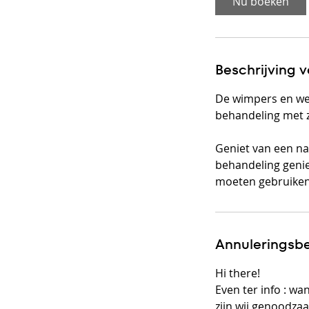
Nu boeken
Beschrijving 
De wimpers en we
behandeling met 
Geniet van een nag
behandeling genie
moeten gebruiken.
Annuleringsbe
Hi there!
Even ter info : w
zijn wij genoodza