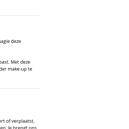
magie deze
 past. Met deze
nder make-up te
t of verplaatst,
en. Je brengt ons