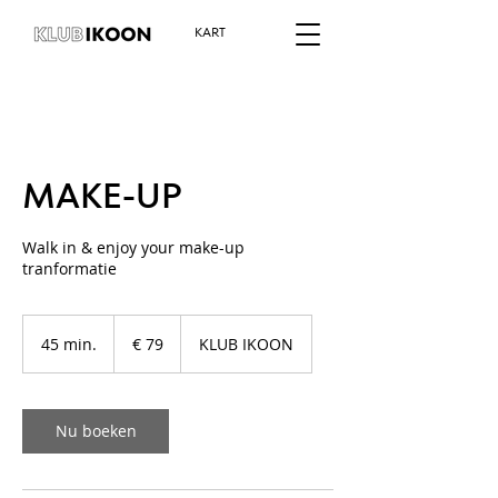
KART
MAKE-UP
Walk in & enjoy your make-up
tranformatie
79
euro
45 min.
4
€ 79
KLUB IKOON
5
m
i
n
Nu boeken
.