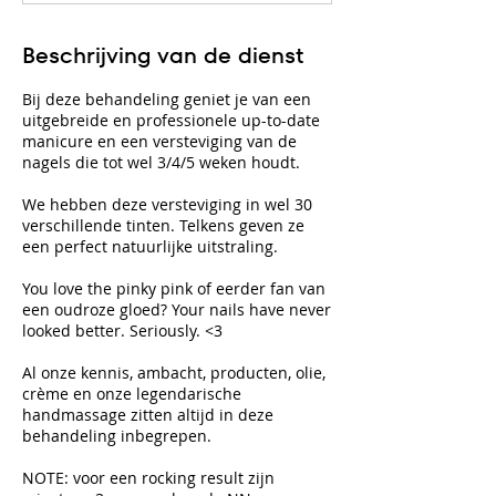
5
m
i
Beschrijving van de dienst
n
.
Bij deze behandeling geniet je van een
uitgebreide en professionele up-to-date
manicure en een versteviging van de
nagels die tot wel 3/4/5 weken houdt.
We hebben deze versteviging in wel 30
verschillende tinten. Telkens geven ze
een perfect natuurlijke uitstraling.
You love the pinky pink of eerder fan van
een oudroze gloed? Your nails have never
looked better. Seriously. <3
Al onze kennis, ambacht, producten, olie,
crème en onze legendarische
handmassage zitten altijd in deze
behandeling inbegrepen.
NOTE: voor een rocking result zijn