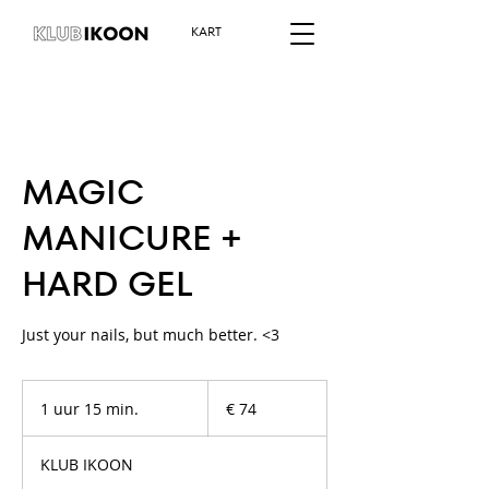
KART
MAGIC
MANICURE +
HARD GEL
Just your nails, but much better. <3
74
euro
1 uur 15 min.
1
€ 74
u
u
KLUB IKOON
1