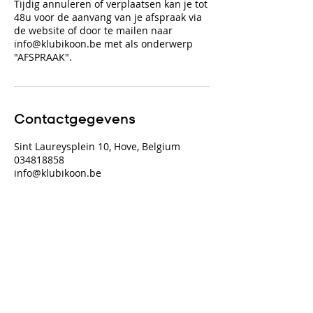
Tijdig annuleren of verplaatsen kan je tot
48u voor de aanvang van je afspraak via
de website of door te mailen naar
info@klubikoon.be met als onderwerp
"AFSPRAAK".
Contactgegevens
Sint Laureysplein 10, Hove, Belgium
034818858
info@klubikoon.be
KLUB DETAILS
info@klubikoon.be
+32 3 481 88 58