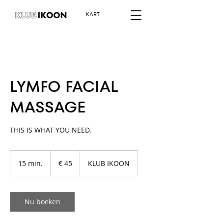
KART
LYMFO FACIAL
MASSAGE
THIS IS WHAT YOU NEED.
45
euro
15 min.
1
€ 45
KLUB IKOON
5
m
i
n
Nu boeken
.