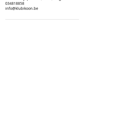
034818858
info@klubikoon.be
KLUB DETAILS
info@klubikoon.be
+32 3 481 88 58
Sint Laureysplein 10, 2540 Hove
BE1021.758.012
we're open when we're open!
privacy policy
algemene voorwaarden
kadobon
2024 ©
club content