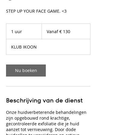
STEP UP YOUR FACE GAME. <3
Vanaf
130
1 uur
1
Vanaf € 130
euro
u
u
KLUB IKOON
Nu boeken
Beschrijving van de dienst
Onze huidverbeterende behandelingen
zijn opgebouwd rond krachtige,
gecontroleerde exfoliatie die je huid
aanzet tot vernieuwing. Door dode