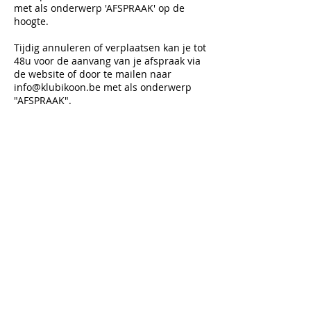
met als onderwerp 'AFSPRAAK' op de
hoogte.
Tijdig annuleren of verplaatsen kan je tot
48u voor de aanvang van je afspraak via
de website of door te mailen naar
info@klubikoon.be met als onderwerp
"AFSPRAAK".
Contactgegevens
Sint Laureysplein 10, Hove, Belgium
034818858
info@klubikoon.be