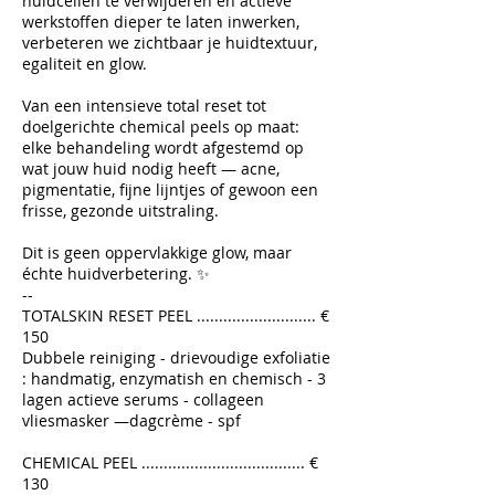
huidcellen te verwijderen en actieve
werkstoffen dieper te laten inwerken,
verbeteren we zichtbaar je huidtextuur,
egaliteit en glow.
Van een intensieve total reset tot
doelgerichte chemical peels op maat:
elke behandeling wordt afgestemd op
wat jouw huid nodig heeft — acne,
pigmentatie, fijne lijntjes of gewoon een
frisse, gezonde uitstraling.
Dit is geen oppervlakkige glow, maar
échte huidverbetering. ✨
--
TOTALSKIN RESET PEEL ........................... €
150
Dubbele reiniging - drievoudige exfoliatie
: handmatig, enzymatish en chemisch - 3
lagen actieve serums - collageen
vliesmasker —dagcrème - spf
CHEMICAL PEEL ..................................... €
130