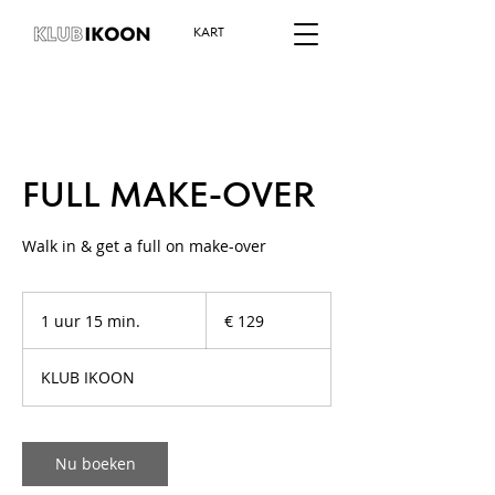
KART
FULL MAKE-OVER
Walk in & get a full on make-over
129
euro
1 uur 15 min.
1
€ 129
u
u
KLUB IKOON
1
5
m
i
Nu boeken
n
.