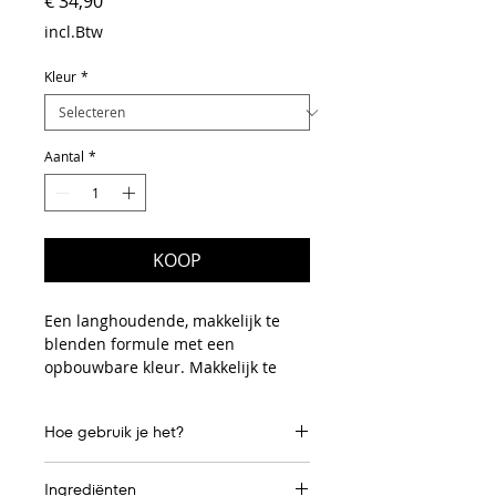
Prijs
€ 34,90
incl.Btw
Kleur
*
Aantal
*
KOOP
Een langhoudende, makkelijk te
blenden formule met een
opbouwbare kleur. Makkelijk te
gebruiken voor een subtiele
daglook of een meer intense,
Hoe gebruik je het?
smokey look.
Breng aan over het volledige ooglid en de
Waarom je het geweldig zult
Ingrediënten
onderste wimperrand. Om meer diepte te