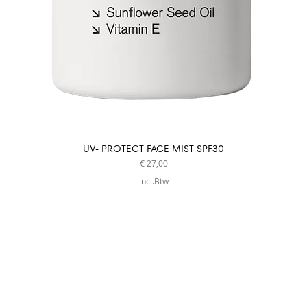
UV- PROTECT FACE MIST SPF30
Prijs
€ 27,00
incl.Btw
privacy policy
algemene voorwaarden