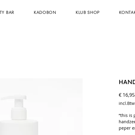
TY BAR
KADOBON
KLUB SHOP
KONTA
HAND
€ 16,95
incl.Btw
“this is
handzee
peper e
respect