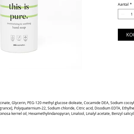
Aantal
*
huid en
en lang
bevat g
glycerin
zelf zij
KO
kan hou
huidfun
gezond b
vroegti
voorko
Parabene
vegan e
cinate, Glycerin, PEG-120 methyl glucose dioleate, Cocamide DEA, Sodium cocoyl 
rance], Polyquaternium-22, Sodium chloride, Citric acid, Disodium EDTA, Ethylhe
nosa kernel oil, Hexamethylindanopyran, Linalool, Linalyl acetate, Benzyl salicyl