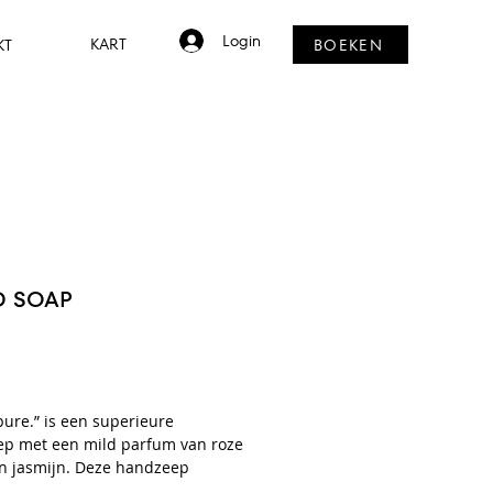
Login
BOEKEN
KART
KT
 SOAP
Prijs
 pure.” is een superieure
p met een mild parfum van roze
n jasmijn. Deze handzeep
eert de hydrolipidefilm van de