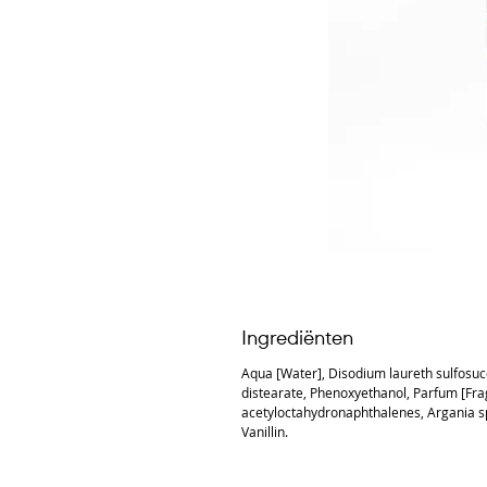
Ingrediënten
Aqua [Water], Disodium laureth sulfosuc
distearate, Phenoxyethanol, Parfum [Frag
acetyloctahydronaphthalenes, Argania spi
Vanillin.