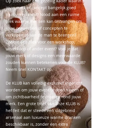
Op zoek naar een gezellig kader waarin
jouw merk of concept bangelijk goed
naar voren komt? Nood aan een ruime
plek waar je mensen kan ontvangen om
jouw ontwerpen of concepten te
verkopen of aan de man te brengen?
Zoek je een plek voor een workshop,
uitverkoop of ander event? Voel je dat
jouw merk of designs een meerwaarde
zouden kunnen betekenen voor de KLUB?
Neem snel KONTAKT op.
De KLUB kan volledig exclusief ingericht
worden om jouw event te doen slagen of
om zichtbaarheid te creëren rond jouw
merk. Een grote troef van onze KLUB is
het feit dat er steeds een uitgebreid
arsenaal aan luxueuze warme dranken
beschikbaar is, zonder een extra