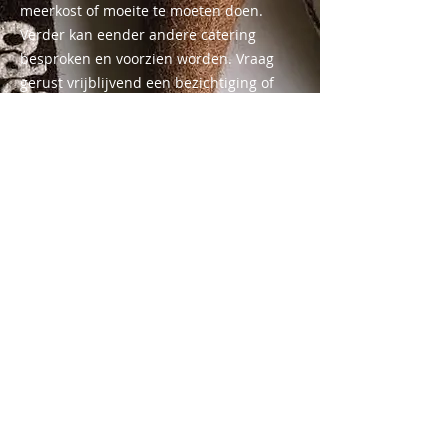
meerkost of moeite te moeten doen.
Verder kan eender andere catering
besproken en voorzien worden. Vraag
gerust vrijblijvend een bezichtiging of
meeting aan, en we maken er samen
werk van.
KONTAKT
KLUB DETAILS
info@klubikoon.be
+32 3 481 88 58
Sint Laureysplein 10, 2540 Hove
BE1021.758.012
we're open when we're open!