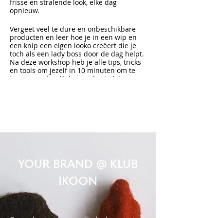
frisse en stralende look, elke dag
opnieuw.
Vergeet veel te dure en onbeschikbare
producten en leer hoe je in een wip en
een knip een eigen looko creëert die je
toch als een lady boss door de dag helpt.
Na deze workshop heb je alle tips, tricks
en tools om jezelf in 10 minuten om te
toveren en jezelf dag na dag te laten
stralen. Basics are everything!
In de workshop zit een hapje, wat
drankjes, producten en al mijn kennis
inbegrepen.
Schrijf je snel in want de plaatsen zijn
beperkt.
YOUR BRAND @ KLUB
SET THE EXAMPLE
IKOON
x
IKOON